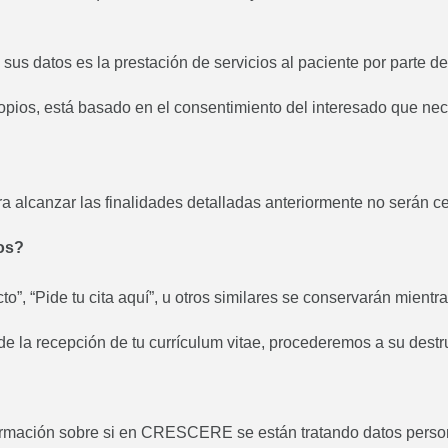
de sus datos es la prestación de servicios al paciente por part
opios, está basado en el consentimiento del interesado que nece
lcanzar las finalidades detalladas anteriormente no serán cedi
os?
to”, “Pide tu cita aquí”, u otros similares se conservarán mientr
de la recepción de tu currículum vitae, procederemos a su dest
firmación sobre si en CRESCERE se están tratando datos person