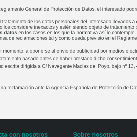
eglamento General de Protección de Datos, el interesado podrá 
 el tratamiento de los datos personales del interesado llevad
do los considere inexactos y estén siendo objeto de tratamien
sus datos
en los casos en los que la normativa así lo contemp
defensa de reclamaciones tal y como queda previsto en el Reglam
er momento, a oponerse al envío de publicidad por medios elec
l tratamiento basado antes de haber prestado dicho consentimient
ud escrita dirigida a C/ Navegante Macias del Poyo, bajo nº 13,
ar una reclamación ante la Agencia Española de Protección de 
cta con nosotros
Sobre nosotros